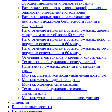
фотолюминесцентных планов эвакуаций
Расчет категории по взрывопожарной, пожарной
опасности, определение класса зоны
Расчет пожарных рисков и составление
деклараций пожарной безопасности зданий и
сооружений
Изготовление и монтаж противопожарных дверей
с пределом огнестойкости 60 минут
Изготовление и монтаж противопожарных ворот с
пределом огнестойкости 60 минут
Изготовление и монтаж противопожарных штор с
пределом огнестойкости 60 минут
Огнезащита материалов, изделий и конструкций
Техническое обслуживание огнетушителей
Испытание пожарных лестниц и ограждений
крыш
Монтаж системы контроля управления доступом
Монтаж систем видеонаблюдения
Монтаж охранной сигнализации
Техническое обслуживание охранной
сигнализации
Монтаж установки газового пожаротушения
Лицензии
Выполненные проекты
Готовые решения